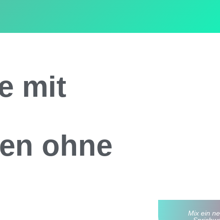
e mit
ken ohne
Mix ein n