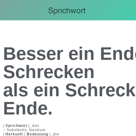
Besser ein End
Schrecken
als ein Schrec
Ende.
|
Sprichwort
| ,das
– Substantiv, Neutrum
|
Herkunft
|
Bedeutung
|
,die